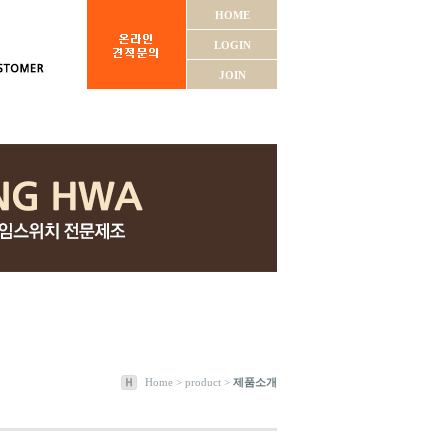
HOME
LOGIN
JOIN
Home > product >
제품소개