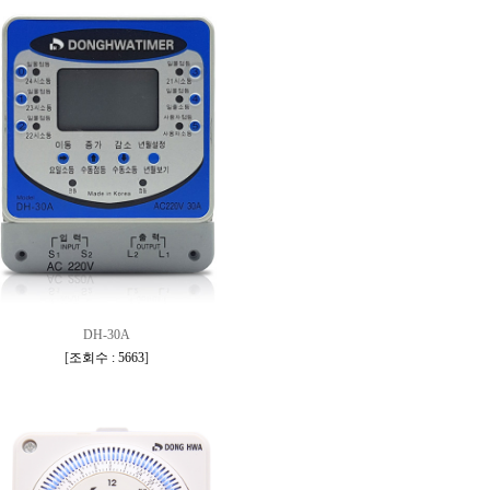
DH-30A
[
조회수 : 5663
]