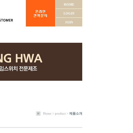
HOME
LOGIN
JOIN
Home > product >
제품소개