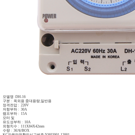
모델명 :DH-16
구분 : 옥외용 중대용량,일반용
정격전압 : 220V
저항부하 : 30A
램프부하 : 15A
모터 및
유도성부하 : 10A
외형치수 : 111X84X42mm
수량 : 36개/BOX
KC자율안전확인신고번호:YH02001-12001