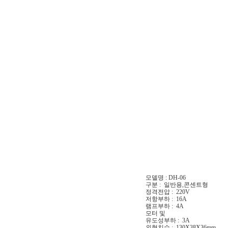
모델명 : DH-06
구분 : 일반용,콘센트형
정격전압 : 220V
저항부하 : 16A
램프부하 : 4A
모터 및
유도성부하 : 3A
외형치수 : 130X38X36mm