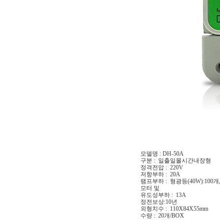
모델명 : DH-50A
구분 : 일출일몰시간내장형
정격전압 : 220V
저항부하 : 20A
램프부하 : 형광등(40W):100개,
모터 및
유도성부하 : 13A
정전보상:10년
외형치수 : 110X84X55mm
수량 : 20개/BOX