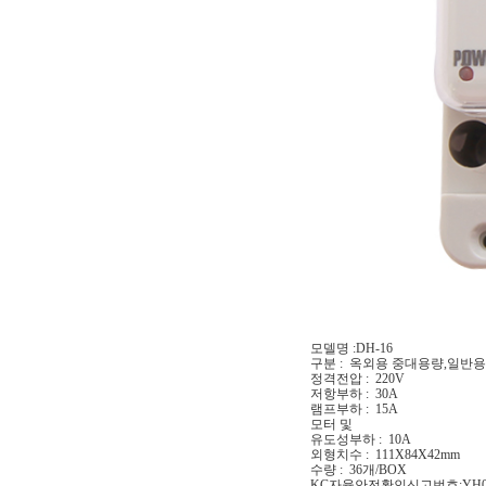
모델명 :DH-16
구분 : 옥외용 중대용량,일반용
정격전압 : 220V
저항부하 : 30A
램프부하 : 15A
모터 및
유도성부하 : 10A
외형치수 : 111X84X42mm
수량 : 36개/BOX
KC자율안전확인신고번호:YH020